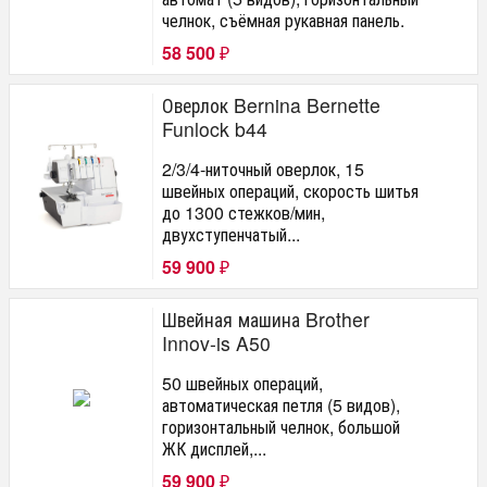
челнок, съёмная рукавная панель.
58 500
₽
Оверлок Bernina Bernette
Funlock b44
2/3/4-ниточный оверлок, 15
швейных операций, скорость шитья
до 1300 стежков/мин,
двухступенчатый...
59 900
₽
Швейная машина Brother
Innov-is A50
50 швейных операций,
автоматическая петля (5 видов),
горизонтальный челнок, большой
ЖК дисплей,...
59 900
₽