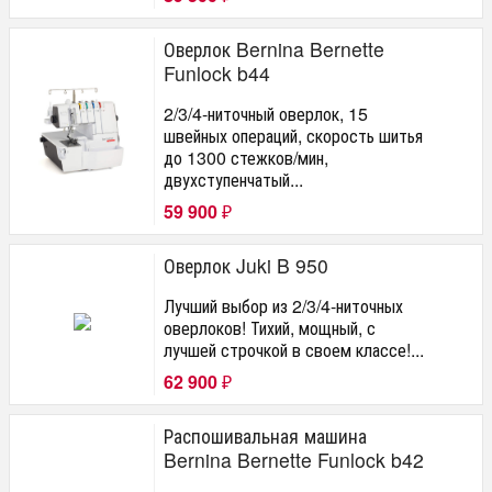
Оверлок Bernina Bernette
Funlock b44
2/3/4-ниточный оверлок, 15
швейных операций, скорость шитья
до 1300 стежков/мин,
двухступенчатый...
59 900
₽
Оверлок Juki B 950
Лучший выбор из 2/3/4-ниточных
оверлоков! Тихий, мощный, с
лучшей строчкой в своем классе!...
62 900
₽
Распошивальная машина
Bernina Bernette Funlock b42