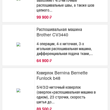
Выполняет 4/3-ниточные
распошивальные швы, а также шов
цепного...
99 900
₽
Распошивальная машина
Brother CV3440
4 операции, 4-х ниточная, 3-х
игольная распошивальная машина,
дифференциальная подача ткани,...
64 900
₽
Коверлок Bernina Bernette
Funlock b48
5/4/3/2-ниточный коверлок
(оверлок+распошивальная машина в
одном), 23 строчки, скорость
шитья до...
89 500
₽