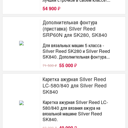
54 900
₽
Дополнительная фонтура
(приставка) Silver Reed
SRP60N для SK280, SK840
Для вязальных машин 5 класса -
Silver Reed SK280 и Silver Reed
SK840. Дополнительная фонтура...
55 000
71 500
₽
₽
Каретка ажурная Silver Reed
LC-580/840 для Silver Reed
SK840
Каретка ажурная Silver Reed LC-
580/840 для вязания ажура на
вязальной машине Silver Reed
SK840.
49 990
63 900