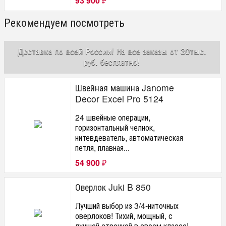
93 900
₽
Рекомендуем посмотреть
Доставка по всей России! На все заказы от 30тыс.
руб. бесплатно!
Швейная машина Janome
Decor Excel Pro 5124
24 швейные операции,
горизонтальный челнок,
нитевдеватель, автоматическая
петля, плавная...
54 900
₽
Оверлок Juki B 850
Лучший выбор из 3/4-ниточных
оверлоков! Тихий, мощный, с
лучшей строчкой в своем классе!...